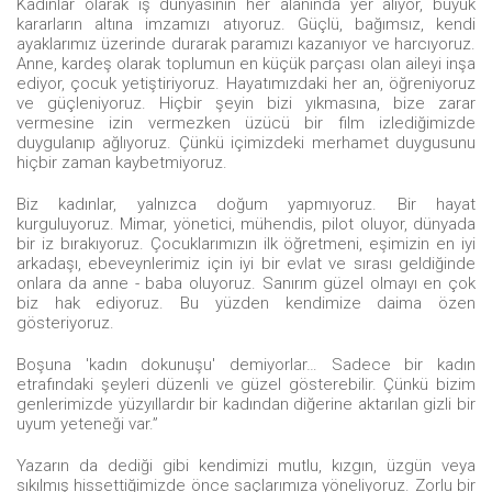
Kadınlar olarak iş dünyasının her alanında yer alıyor, büyük
kararların altına imzamızı atıyoruz. Güçlü, bağımsız, kendi
ayaklarımız üzerinde durarak paramızı kazanıyor ve harcıyoruz.
Anne, kardeş olarak toplumun en küçük parçası olan aileyi inşa
ediyor, çocuk yetiştiriyoruz. Hayatımızdaki her an, öğreniyoruz
ve güçleniyoruz. Hiçbir şeyin bizi yıkmasına, bize zarar
vermesine izin vermezken üzücü bir film izlediğimizde
duygulanıp ağlıyoruz. Çünkü içimizdeki merhamet duygusunu
hiçbir zaman kaybetmiyoruz.
Biz kadınlar, yalnızca doğum yapmıyoruz. Bir hayat
kurguluyoruz. Mimar, yönetici, mühendis, pilot oluyor, dünyada
bir iz bırakıyoruz. Çocuklarımızın ilk öğretmeni, eşimizin en iyi
arkadaşı, ebeveynlerimiz için iyi bir evlat ve sırası geldiğinde
onlara da anne - baba oluyoruz. Sanırım güzel olmayı en çok
biz hak ediyoruz. Bu yüzden kendimize daima özen
gösteriyoruz.
Boşuna 'kadın dokunuşu' demiyorlar… Sadece bir kadın
etrafındaki şeyleri düzenli ve güzel gösterebilir. Çünkü bizim
genlerimizde yüzyıllardır bir kadından diğerine aktarılan gizli bir
uyum yeteneği var.”
Yazarın da dediği gibi kendimizi mutlu, kızgın, üzgün veya
sıkılmış hissettiğimizde önce saçlarımıza yöneliyoruz. Zorlu bir