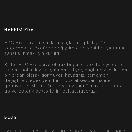
HAKKIMIZDA
HDC Exclusive, insanlara saçlarını tıpkı kıyafet
seçercesine özgürce değiştirme ve yeniden yaratma
şansı sunmak için kuruldu.
Bizler HDC Exclusive olarak bugüne dek Türkiye’de bir
ilk olan holistik yaklaşımı baz alıyor, saçlarınızı yalnızca
bir organ olarak görmüyor, hayatınızı tamamen
değiştirebilecek yeni bir moda aksesuarı haline
getiriyoruz. Mutluluğunuz ve özgürlüğünüz için moda,
tıp ve estetik sektörlerini buluşturuyoruz.
BLOG
SAÇ DEDEKTIFI VICTORIA ISHKHANOVA KLASS DERGISINDE!