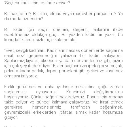
‘Saç’ bir kadın için ne ifade ediyor?
Bir hazine mi? Bir altın, elmas veya mücevher parçası mı? Ya
da moda öznesi mi?
Bir kadın için saçın önemini, değerini, anlamını ifade
edebilmemiz oldukça güç… Bu yüzden kadın bir yazar, bu
konuda fikirlerini sizler için kaleme aldı.
“Evet, sevgili kadınlar… Kadınların hassas dönemlerde saçlarına
nasıl söz geçiremediğini yalnızca bir kadın anlayabilir.
Saçlarımız, kıyafet, aksesuar ya da mücevherlerimiz gibi, bizim
için çok şey ifade ediyor. Bizler saçlarımızın ipek gibi yumuşak,
pırlanta kadar parlak, Japon porseleni gibi çekici ve kusursuz
olmasını istiyoruz.
Farklı görünmek ve daha iyi hissetmek adına çoğu zaman
saçlarımızla oynuyoruz. Kendimizi değiştirmekten
hoşlanıyoruz. Çünkü beğenilmek istiyoruz. Bunun için modayı
takip ediyor ve güncel kalmaya çalışıyoruz. Ve itiraf etmek
gerekirse hemcinslerimiz tarafından beğenilmek,
çevremizdeki erkeklerden iltifatlar almak kadar hoşumuza
gidiyor.