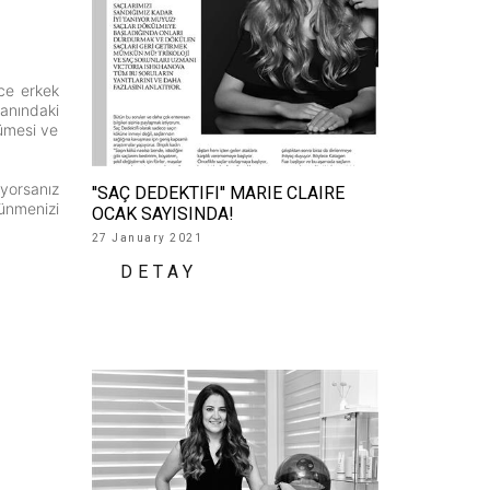
ece erkek
anındaki
ümesi ve
yorsanız
''SAÇ DEDEKTIFI'' MARIE CLAIRE
rünmenizi
OCAK SAYISINDA!
27 January 2021
DETAY