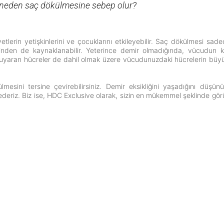
i neden saç dökülmesine sebep olur?
lerin yetişkinlerini ve çocuklarını etkileyebilir. Saç dökülmesi sad
ğinden de kaynaklanabilir. Yeterince demir olmadığında, vücudun k
uyaran hücreler de dahil olmak üzere vücudunuzdaki hücrelerin büy
sini tersine çevirebilirsiniz. Demir eksikliğini yaşadığını düşünü
ederiz. Biz ise, HDC Exclusive olarak, sizin en mükemmel şeklinde gö