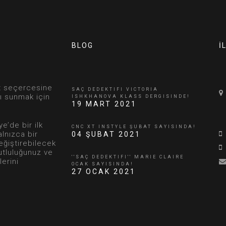
BLOG
İ
et seçercesine
SAÇ DEDEKTIFI VICTORIA
ı sunmak için
ISHKHANOVA KLASS DERGISINDE!
19 MART 2021
e’de bir ilk
CNC XT INSTYLE ŞUBAT SAYISINDA!
alnızca bir
04 ŞUBAT 2021
eğiştirebilecek
utluluğunuz ve
''SAÇ DEDEKTIFI'' MARIE CLAIRE
erini
OCAK SAYISINDA!
27 OCAK 2021