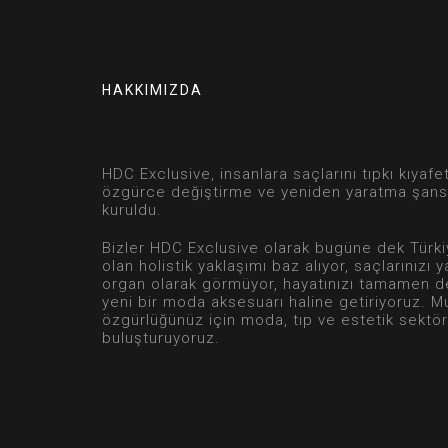
HAKKIMIZDA
HDC Exclusive, insanlara saçlarını tıpkı kıyaf
özgürce değiştirme ve yeniden yaratma şans
kuruldu.
Bizler HDC Exclusive olarak bugüne dek Türkiy
olan holistik yaklaşımı baz alıyor, saçlarınızı y
organ olarak görmüyor, hayatınızı tamamen d
yeni bir moda aksesuarı haline getiriyoruz. M
özgürlüğünüz için moda, tıp ve estetik sektörl
buluşturuyoruz.