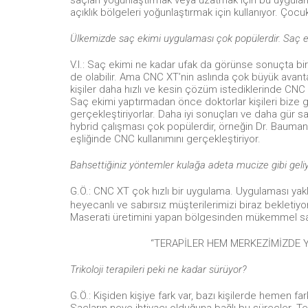
açıklık bölgeleri yoğunlaştırmak için kullanıyor. Çocuk 
Ülkemizde saç ekimi uygulaması çok popülerdir. Saç 
V.I.: Saç ekimi ne kadar ufak da görünse sonuçta bi
de olabilir. Ama CNC XT’nin aslında çok büyük avantaj
kişiler daha hızlı ve kesin çözüm istediklerinde CNC 
Saç ekimi yaptırmadan önce doktorlar kişileri bize gö
gerçekleştiriyorlar. Daha iyi sonuçları ve daha gür s
hybrid çalışması çok popülerdir, örneğin Dr. Bauman
eşliğinde CNC kullanımını gerçekleştiriyor.
Bahsettiğiniz yöntemler kulağa adeta mucize gibi geli
G.Ö.: CNC XT çok hızlı bir uygulama. Uygulaması yaklaş
heyecanlı ve sabırsız müşterilerimizi biraz bekletiyo
Maserati üretimini yapan bölgesinden mükemmel saç
“TERAPİLER HEM MERKEZİMİZDE Y
Trikoloji terapileri peki ne kadar sürüyor?
G.Ö.: Kişiden kişiye fark var, bazı kişilerde hemen fa
Saçların neye ihtiyacı olduğuna bağlı bu süreçler. 