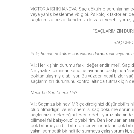
VICTORIA ISHKHANOVA: Saç dökülme sorunlarının çeşit
veya yanlış beslenme vb gibi. Psikolojik faktörleri de 
saçlarımıza bizzat kendimiz de zarar verebiliyoruz; y
“SAÇLARIMIZIN DU
SAÇ CHEC
Peki, bu saç dökülme sorunlarını durdurmak veya ö
V.I.: Her kişinin durumu farklı değerlendirilmeli. Sa
Ne yazık ki bir insan kendine aynadan baktığında “sa
çoktan ulaşmış olabiliyor. Bu yüzden nasıl bizler sa
saçlarımızın durumunu kontrol altında tutmak için
Nedir bu Saç Check-Up?
V.I.: Saçınıza bir nevi MR çektirdiğinizi düşünebilirsin
olup olmadığını ve en önemlisi saç dökülme sorunu
saçlarınızın geleceğini tespit edebiliyoruz akabinde d
bilimsel fal bakıyoruz” diyebilirim. Ben konuları anl
çok bilinmeyen bir bilim dalıdır ve insanların çok bil
yakın, sempatik bir hali ile sunmaya çalışıyorum ki, 