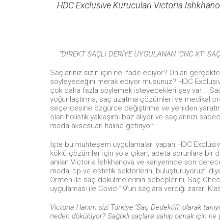
HDC Exclusive Kurucuları Victoria Ishkhanov
“DİREKT SAÇLI DERİYE UYGULANAN ‘CNC XT’ SA
Saçlarınız sizin için ne ifade ediyor? Onları gerçekt
söyleyeceğini merak ediyor musunuz? HDC Exclusive’i
çok daha fazla söylemek isteyecekleri şey var... Saç 
yoğunlaştırma, saç uzatma çözümleri ve medikal prote
seçercesine özgürce değiştirme ve yeniden yaratma 
olan holistik yaklaşımı baz alıyor ve saçlarınızı sa
moda aksesuarı haline getiriyor.
İşte bu muhteşem uygulamaları yapan HDC Exclusive’i
köklü çözümler için yola çıkan, adeta sorunlara bir 
anılan Victoria İshkhanova ve kariyerinde son derec
moda, tıp ve estetik sektörlerini buluşturuyoruz” di
Örmen ile saç dökülmelerinin sebeplerini, Saç Check
uygulaması ile Covid-19’un saçlara verdiği zararı Klas
Victoria Hanım sizi Türkiye ‘Saç Dedektifi’ olarak tanıy
neden dökülüyor? Sağlıklı saçlara sahip olmak için ne y