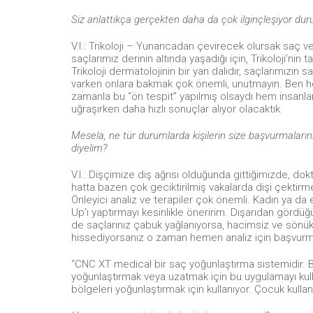
Siz anlattıkça gerçekten daha da çok ilginçleşiyor duru
V.I.: Trikoloji – Yunancadan çevirecek olursak saç ve 
saçlarımız derinin altında yaşadığı için, Trikoloji’nin
Trikoloji dermatolojinin bir yan dalıdır, saçlarımızın s
varken onlara bakmak çok önemli, unutmayın. Ben her g
zamanla bu “ön tespit” yapılmış olsaydı hem insanla
uğraşırken daha hızlı sonuçlar alıyor olacaktık.
Mesela, ne tür durumlarda kişilerin size başvurmalarını ö
diyelim?
V.I.: Dişçimize diş ağrısı olduğunda gittiğimizde, d
hatta bazen çok geciktirilmiş vakalarda dişi çektirm
Önleyici analiz ve terapiler çok önemli. Kadın ya d
Up’ı yaptırmayı kesinlikle öneririm. Dışarıdan gör
de saçlarınız çabuk yağlanıyorsa, hacimsiz ve sönükse,
hissediyorsanız o zaman hemen analiz için başvur
“CNC XT medical bir saç yoğunlaştırma sistemidir. 
yoğunlaştırmak veya uzatmak için bu uygulamayı kull
bölgeleri yoğunlaştırmak için kullanıyor. Çocuk kullanıc