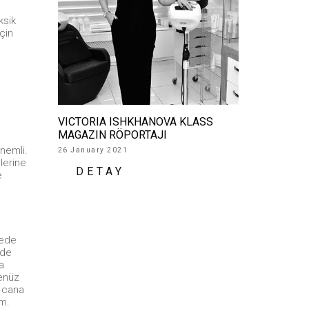
ksik
için
VICTORIA ISHKHANOVA KLASS
MAGAZIN RÖPORTAJI
önemli.
26 January 2021
lerine
DETAY
e
gede
nde
a
henüz
n cana
ım.