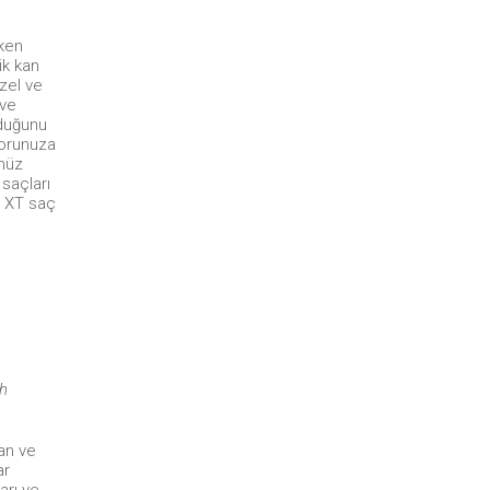
rken
ik kan
üzel ve
 ve
lduğunu
Sorunuza
nüz
saçları
C XT saç
ih
yan ve
ar
arı ve