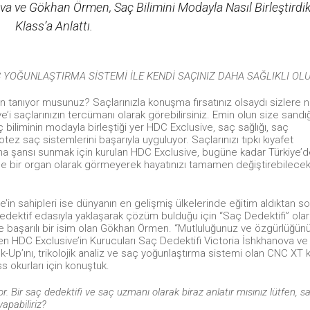
a ve Gökhan Örmen, Saç Bilimini Modayla Nasıl Birleştirdik
Klass’a Anlattı.
Ç YOĞUNLAŞTIRMA SİSTEMİ İLE KENDİ SAÇINIZ DAHA SAĞLIKLI OL
en tanıyor musunuz? Saçlarınızla konuşma fırsatınız olsaydı sizlere 
 saçlarınızın tercümanı olarak görebilirsiniz. Emin olun size sandı
biliminin modayla birleştiği yer HDC Exclusive, saç sağlığı, saç
z saç sistemlerini başarıyla uyguluyor. Saçlarınızı tıpkı kıyafet
şansı sunmak için kurulan HDC Exclusive, bugüne kadar Türkiye’de 
dece bir organ olarak görmeyerek hayatınızı tamamen değiştirebilecek
n sahipleri ise dünyanın en gelişmiş ülkelerinde eğitim aldıktan s
dedektif edasıyla yaklaşarak çözüm bulduğu için “Saç Dedektifi” ola
e başarılı bir isim olan Gökhan Örmen. “Mutluluğunuz ve özgürlüğünü
yen HDC Exclusive’in Kurucuları Saç Dedektifi Victoria İshkhanova v
-Up’ını, trikolojik analiz ve saç yoğunlaştırma sistemi olan CNC XT 
s okurları için konuştuk.
or. Bir saç dedektifi ve saç uzmanı olarak biraz anlatır mısınız lütfen, s
apabiliriz?