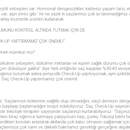
li sebepleri var. Hormonal dengesizlikler, kalitesiz yaşam tarzı, e
var; aşırı stres gibi. Ve ne yazık ki saçlarımızı çok iyi tanımadığımız 
anlış kozmetik ürünleri kullanarak.
RUMUNU KONTROL ALTINDA TUTMAK İÇİN DE
K-UP YAPTIRMAMIZ ÇOK ÖNEMLİ”
nlemek mümkün mü?
ç dökülme sebepleri, dökülme miktarları ve kişinin sağlık durumu çok 
çım dökülüyor galiba” diye fark ettiğinde saç kayıpları %30-40 seviye
ğlığımızı korumak adına periyodik Check-Up yaptırıyorsak, aynı şekild
 de Saç Check-Up yaptırmamız çok önemli.
iz. Saçlarınızın köklerinin sağlıklı olup olmadığını, saçlı derinizin den
n başlayıp başlamadığını tespit edebiliyoruz. Saç Check-Up sayesi
e trikolojik terapiler sayesinde saçlarınızı kurtarabiliyoruz. “Saçınız
atırken biraz eğlence katmaya çalışıyorum hep, çünkü Trikoloji bilimi 
medikleri konuları anlatarak akıllarda çok kalıcı olmasını sağlamak içi
saçlarımıza çok narin ve dikkatli bakmamız gerektiği gerçeğine alışal