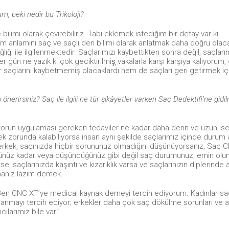
m, peki nedir bu Trikoloji?
bilimi olarak çevirebiliriz. Tabi eklemek istediğim bir detay var ki,
 tam anlamını saç ve saçlı deri bilimi olarak anlatmak daha doğru olaca
ağlığı ile ilgilenmektedir. Saçlarımızı kaybettikten sonra değil, saçları
ün ne yazık ki çok geciktirilmiş̧ vakalarla karşı karşıya kalıyorum,
r saçlarını kaybetmemiş olacaklardı hem de saçları geri getirmek iç
nerirsiniz? Saç ile ilgili ne tür şikâyetler varken Saç Dedektifi’ne gidil
oktorun uygulaması gereken tedaviler ne kadar daha derin ve uzun is
ek zorunda kalabiliyorsa insan aynı şekilde saçlarımız içinde durum 
a erkek, saçınızda hiçbir sorununuz olmadığını düşünüyorsanız, Saç 
düğünüz kadar veya düşündüğünüz gibi değil saç durumunuz, emin olu
 saçlarınızda kaşıntı ve kızarıklık varsa ve saçlarınızın diplerinde a
manız lazım demek.
Ben CNC XT’ye medical kaynak demeyi tercih ediyorum. Kadınlar saç
anmayı tercih ediyor; erkekler daha çok saç dökülme sorunları ve aç
ılarımız bile var.”