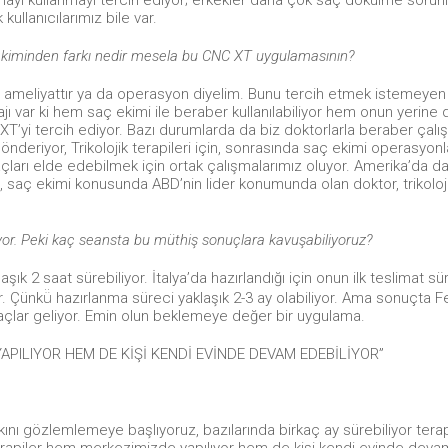
kullanıcılarımız bile var.
ekiminden farkı nedir mesela bu CNC XT uygulamasının?
r ameliyattır ya da operasyon diyelim. Bunu tercih etmek istemeyen k
ı var ki hem saç ekimi ile beraber kullanılabiliyor hem onun yerine 
XT’yi tercih ediyor. Bazı durumlarda da biz doktorlarla beraber çalış
nderiyor, Trikolojik terapileri için, sonrasında saç ekimi operasyonl
açları elde edebilmek için ortak çalışmalarımız oluyor. Amerika’da d
, saç ekimi konusunda ABD’nin lider konumunda olan doktor, trikoloj
yor. Peki kaç seansta bu müthiş sonuçlara kavuşabiliyoruz?
ık 2 saat sürebiliyor. İtalya’da hazırlandığı için onun ilk teslimat sü
r. Çünkü̈ hazırlanma süreci yaklaşık 2-3 ay olabiliyor. Ama sonuçta Fe
lar geliyor. Emin olun beklemeye değer bir uygulama.
APILIYOR HEM DE KİŞİ KENDİ EVİNDE DEVAM EDEBİLİYOR”
rkını gözlemlemeye başlıyoruz, bazılarında birkaç ay sürebiliyor terap
Terapiler hem merkezimizde yapılıyor hem de kişi kendi evinde deva