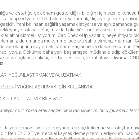
ığa ve estetiğe çok önem gösterdiğini bildiğim için sizinle konuşu
za hitap ediyorum. Cilt bakımını yaptırmak, dişçiye gitmek, periyod
ergesidir. Yani bir insan sağlıklı yaşamak istiyorsa ve aynı zamanda g
ekleştiriyor olacak. Saçımız da tıpkı diğer organlarımız gibi bakıma
ekrar altını çizmek istiyorum, Saç Check-Up yaptırıp, neye ihtiyacı o
e ayarlamanız durumunda mükemmel saçlara sahip olmanız mümkün. 
in var olduğunu söylemek isterim. Saçlarınızda dökülme sorunu he
ırabiliyoruz. Dökülme daha yeni başlamışsa, müdahale edip dökülen 
e artık saçlarınızdaki açıklık bölgesi sizi çok rahatsız ediyorsa, CN
uz.
LARI YOĞUNLAŞTIRMAK VEYA UZATMAK,
LGELERİ YOĞUNLAŞTIRMAK İÇİN KULLANIYOR.
 KULLANICILARIMIZ BİLE VAR”
rabiliyor mu? Yoksa artık saçları olmayan kişiler mi bu uygulamayı terc
r. İtalyan teknolojisidir ve dünyada tek saç köklerine yük oluşturma
emdir. Ben CNC XT’ye medikal kaynak demeyi tercih ediyorum. Kadınl
ayı kullanmayı tercih ediyor; erkekler daha çok saç dökülme sorunl