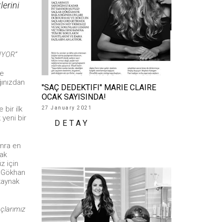
lerini
UYOR”
ne
ğınızdan
''SAÇ DEDEKTIFI'' MARIE CLAIRE
OCAK SAYISINDA!
bir ilk
27 January 2021
 yeni bir
DETAY
onra en
rak
z için
e Gökhan
kaynak
açlarımız