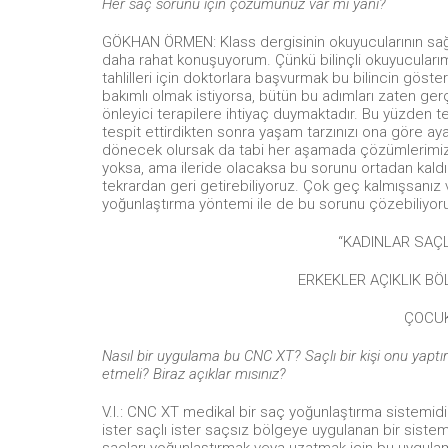
Her saç sorunu için çözümünüz var mı yani?
GÖKHAN ÖRMEN: Klass dergisinin okuyucularının sağl
daha rahat konuşuyorum. Çünkü bilinçli okuyucularımı
tahlilleri için doktorlara başvurmak bu bilincin göst
bakımlı olmak istiyorsa, bütün bu adımları zaten gerç
önleyici terapilere ihtiyaç duymaktadır. Bu yüzden t
tespit ettirdikten sonra yaşam tarzınızı ona gör
dönecek olursak da tabi her aşamada çözümlerimiz
yoksa, ama ileride olacaksa bu sorunu ortadan kald
tekrardan geri getirebiliyoruz. Çok geç kalmışsanız v
yoğunlaştırma yöntemi ile de bu sorunu çözebiliyor
“KADINLAR SAÇ
ERKEKLER AÇIKLIK BÖ
ÇOCUK
Nasıl bir uygulama bu CNC XT? Saçlı bir kişi onu yaptı
etmeli? Biraz açıklar mısınız?
V.I.: CNC XT medikal bir saç yoğunlaştırma sistemidi
ister saçlı ister saçsız bölgeye uygulanan bir sist
saçları yoğunlaştırmak veya uzatmak için bu uygulam