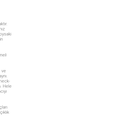
ktır.
mız
 oysaki
in
meli
e ve
aynı.
Check-
n. Hele
cıyı
ları
ıklık