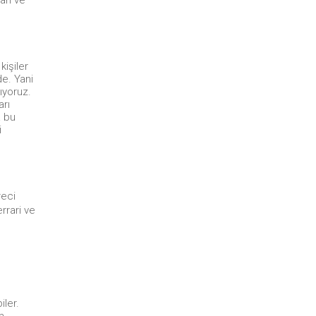
işiler
de. Yani
ıyoruz.
arı
a bu
i
reci
rrari ve
iler.
m